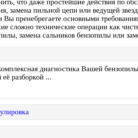
ить, что даже простейшие действия по об
ия, замена пильной цепи или ведущей звез
ли Вы пренебрегаете основными требования
ие сложно технические операции как чист
илы, замена сальников бензопилы или заме
остика бензопилы 5
омплексная диагностика Вашей бензопилы, 
её разборкой ...
зопилы и его регулировка
а бензопилы 300