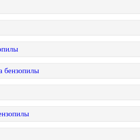
зопилы
а бензопилы
бензопилы