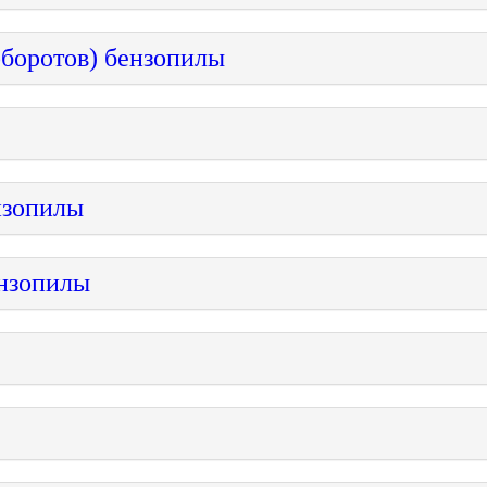
егулировка оборотов) бензопи
нзопилы
ензопилы