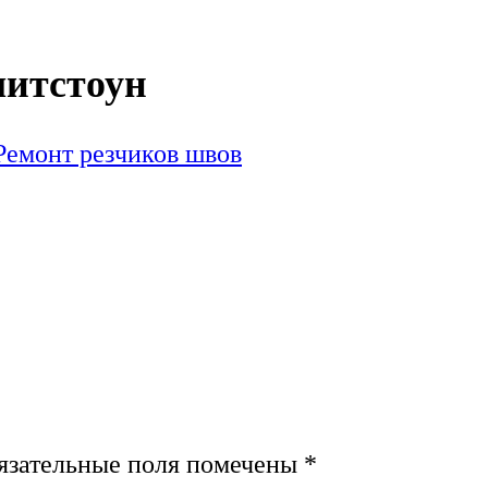
литстоун
Ремонт резчиков швов
зательные поля помечены
*