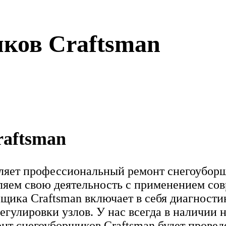
иков Craftsman
raftsman
ляет профессиональный ремонт снегоуборщ
ляем свою деятельность с применением со
щика Craftsman включает в себя диагности
регулировки узлов. У нас всегда в налич
онт снегоуборщиков Craftsman будет провед