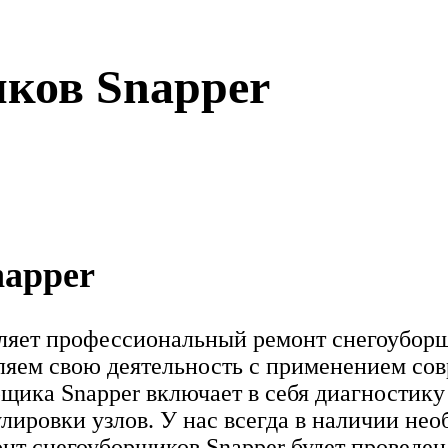
иков Snapper
napper
ляет профессиональный ремонт снегоуборщ
ляем свою деятельность с применением со
щика Snapper включает в себя диагностику
улировки узлов. У нас всегда в наличии 
онт снегоуборщиков Snapper будет проведен