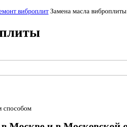
емонт виброплит
Замена масла виброплиты
оплиты
м способом
в Москве и в Московской о