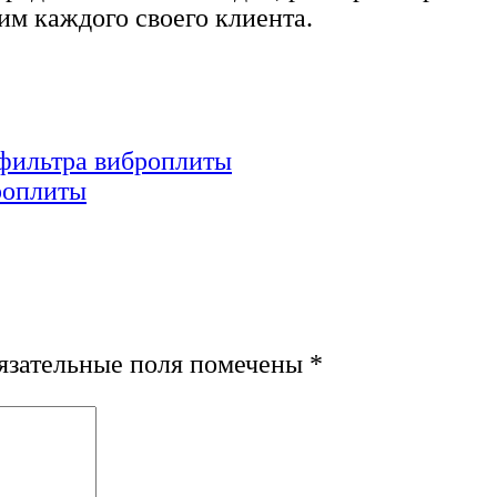
м каждого своего клиента.
 фильтра виброплиты
роплиты
зательные поля помечены
*